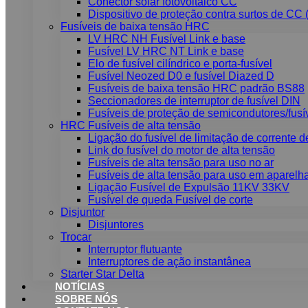
Conector solar fotovoltaico CC
Dispositivo de proteção contra surtos de CC
Fusíveis de baixa tensão HRC
LV HRC NH Fusível Link e base
Fusível LV HRC NT Link e base
Elo de fusível cilíndrico e porta-fusível
Fusível Neozed D0 e fusível Diazed D
Fusíveis de baixa tensão HRC padrão BS88
Seccionadores de interruptor de fusível DIN
Fusíveis de proteção de semicondutores/fusív
HRC Fusíveis de alta tensão
Ligação do fusível de limitação de corrente d
Link do fusível do motor de alta tensão
Fusíveis de alta tensão para uso no ar
Fusíveis de alta tensão para uso em aparel
Ligação Fusível de Expulsão 11KV 33KV
Fusível de queda Fusível de corte
Disjuntor
Disjuntores
Trocar
Interruptor flutuante
Interruptores de ação instantânea
Starter Star Delta
NOTÍCIAS
SOBRE NÓS