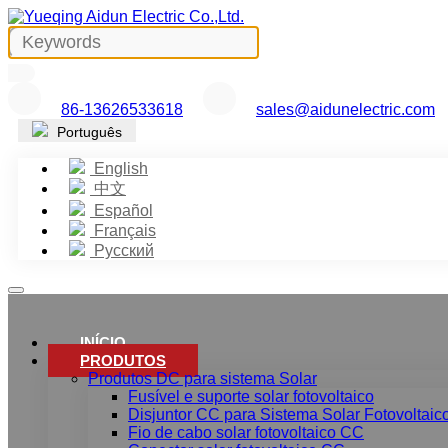
86-13626533618
sales@aidunelectric.com
Português
English
中文
Español
Français
Русский
INÍCIO
PRODUTOS
Produtos DC para sistema Solar
Fusível e suporte solar fotovoltaico
Disjuntor CC para Sistema Solar Fotovoltaic
Fio de cabo solar fotovoltaico CC