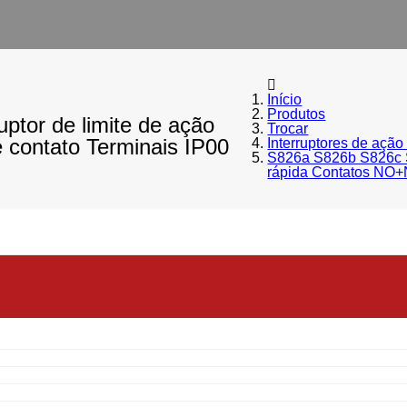
Início
Produtos
ptor de limite de ação
Trocar
contato Terminais IP00
Interruptores de ação
S826a S826b S826c Sé
rápida Contatos NO+