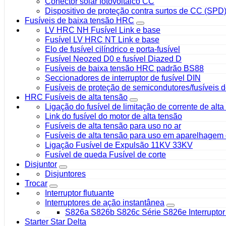
Conector solar fotovoltaico CC
Dispositivo de proteção contra surtos de CC (SPD
Fusíveis de baixa tensão HRC
LV HRC NH Fusível Link e base
Fusível LV HRC NT Link e base
Elo de fusível cilíndrico e porta-fusível
Fusível Neozed D0 e fusível Diazed D
Fusíveis de baixa tensão HRC padrão BS88
Seccionadores de interruptor de fusível DIN
Fusíveis de proteção de semicondutores/fusíveis d
HRC Fusíveis de alta tensão
Ligação do fusível de limitação de corrente de alt
Link do fusível do motor de alta tensão
Fusíveis de alta tensão para uso no ar
Fusíveis de alta tensão para uso em aparelhagem 
Ligação Fusível de Expulsão 11KV 33KV
Fusível de queda Fusível de corte
Disjuntor
Disjuntores
Trocar
Interruptor flutuante
Interruptores de ação instantânea
S826a S826b S826c Série S826e Interruptor 
Starter Star Delta