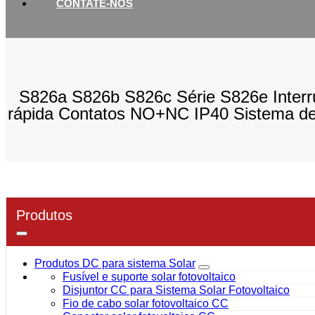
CONTATE-NOS
S826a S826b S826c Série S826e Interru
rápida Contatos NO+NC IP40 Sistema de 
Produtos
Produtos DC para sistema Solar
Fusível e suporte solar fotovoltaico
Disjuntor CC para Sistema Solar Fotovoltaico
Fio de cabo solar fotovoltaico CC