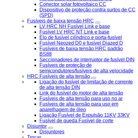
Conector solar fotovoltaico CC
Dispositivo de proteção contra surtos de CC
(SPD)
Fusíveis de baixa tensão HRC
LV HRC NH Fusível Link e base
Fusível LV HRC NT Link e base
Elo de fusível cilíndrico e porta-fusível
Fusível Neozed D0 e fusível Diazed D
Fusíveis de baixa tensão HRC padrão
BS88
Seccionadores de interruptor de fusível DIN
Fusíveis de proteção de
semicondutores/fusíveis de alta velocidade
HRC Fusíveis de alta tensão
Ligação do fusível de limitação de corrente
de alta tensão DIN
Link do fusível do motor de alta tensão
Fusíveis de alta tensão para uso no ar
Fusíveis de alta tensão para uso em
aparelhagem de óleo
Ligação Fusível de Expulsão 11KV 33KV
Fusível de queda Fusível de corte
Disjuntor
Disjuntores
Trocar