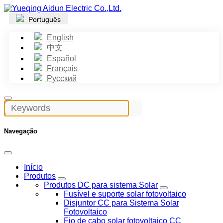
Português
English
中文
Español
Français
Русский
Navegação
Início
Produtos
Produtos DC para sistema Solar
Fusível e suporte solar fotovoltaico
Disjuntor CC para Sistema Solar
Fotovoltaico
Fio de cabo solar fotovoltaico CC