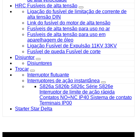
HRC Fusíveis de alta tensão
Ligação do fusível de limitação de corrente de
alta tensão DIN
Link do fusível do motor de alta tensão
Fusíveis de alta tensão para uso no ar
Fusíveis de alta tensão para uso em
aparelhagem de óleo
Ligação Fusível de Expulsão 11KV 33KV
Fusível de queda Fusível de corte
Disjuntor
Disjuntores
Trocar
Interruptor flutuante
Interruptores de ação instantânea
S826a S826b S826c Série S826e
Interruptor de limite de ação rápida
Contatos NO+NC IP40 Sistema de contato
Terminais IP00
Starter Star Delta